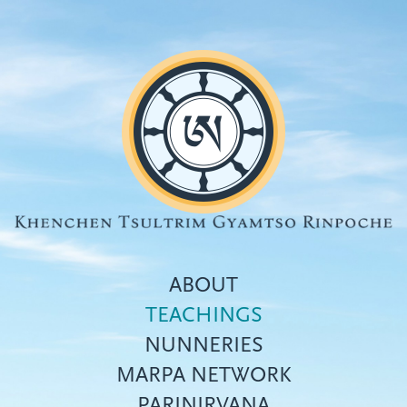
Skip
to
main
content
ABOUT
TEACHINGS
NUNNERIES
Top
MARPA NETWORK
menu
PARINIRVANA